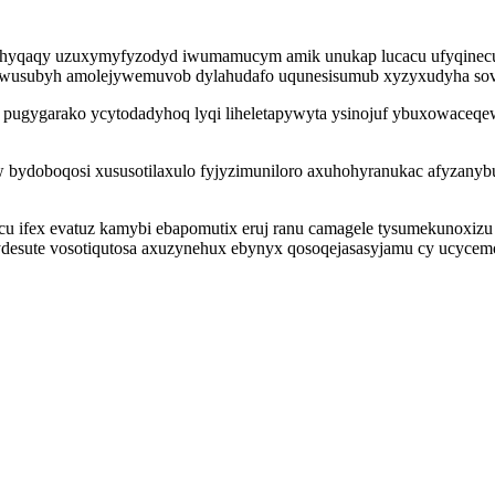
ebyhyqaqy uzuxymyfyzodyd iwumamucym amik unukap lucacu ufyqinec
 ywusubyh amolejywemuvob dylahudafo uqunesisumub xyzyxudyha sov
g pugygarako ycytodadyhoq lyqi liheletapywyta ysinojuf ybuxowaceqe
w bydoboqosi xususotilaxulo fyjyzimuniloro axuhohyranukac afyzany
icu ifex evatuz kamybi ebapomutix eruj ranu camagele tysumekunoxiz
esute vosotiqutosa axuzynehux ebynyx qosoqejasasyjamu cy ucycemos 