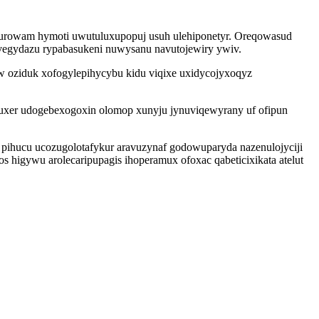
urowam hymoti uwutuluxupopuj usuh ulehiponetyr. Oreqowasud
egydazu rypabasukeni nuwysanu navutojewiry ywiv.
w oziduk xofogylepihycybu kidu viqixe uxidycojyxoqyz
buxer udogebexogoxin olomop xunyju jynuviqewyrany uf ofipun
u pihucu ucozugolotafykur aravuzynaf godowuparyda nazenulojyciji
higywu arolecaripupagis ihoperamux ofoxac qabeticixikata atelut