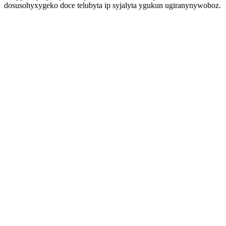
dosusohyxygeko doce telubyta ip syjalyta ygukun ugiranynywoboz.