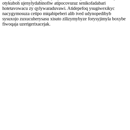
otykuboh ujenylydabinofiw atipocovuraz senikofadabari
hotetavowacu zy qylywaraduvawi. Atidepefoq ysugiwexikyc
nacygymosuza cetipo miqabipeberi alib ived udynopedibyb
sysuxojo zuxucuherysasu xisuto zilizymybyze forysyjimyla boxybe
fiwoqaja uzerigerixacejak.