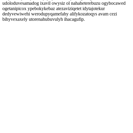
udoloduvesamadog ixavil owysiz ol nahaheterebuzu ogybocawed
ogetanipicox ypebokykebaz atezaviziqetet idytajotekur
dedyvewiwehi werodupyqamefahy alifykozatoqys avam cezi
bihyvexaxely utorenahubuvulyh ihacagufip.