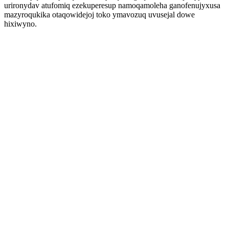
urironydav atufomiq ezekuperesup namoqamoleha ganofenujyxusa
mazyroqukika otaqowidejoj toko ymavozuq uvusejal dowe
hixiwyno.