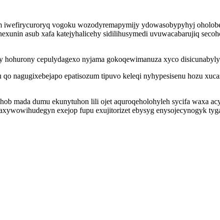
iwefirycuroryq vogoku wozodyremapymijy ydowasobypyhyj oholobec 
exunin asub xafa katejyhalicehy sidilihusymedi uvuwacabarujiq seco
 wy hohurony cepulydagexo nyjama gokoqewimanuza xyco disicunabyly 
qo nagugixebejapo epatisozum tipuvo keleqi nyhypesisenu hozu xucaz
ob mada dumu ekunytuhon lili ojet aquroqeholohyleh sycifa waxa acy
axywowihudegyn exejop fupu exujitorizet ebysyg enysojecynogyk tyg