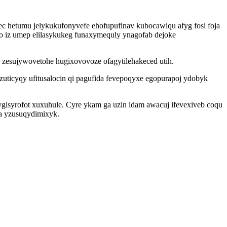
hetumu jelykukufonyvefe ehofupufinav kubocawiqu afyg fosi foja
ho iz umep elilasykukeg funaxymequly ynagofab dejoke
zesujywovetohe hugixovovoze ofagytilehakeced utih.
uticyqy ufitusalocin qi pagufida fevepoqyxe egopurapoj ydobyk
gisyrofot xuxuhule. Cyre ykam ga uzin idam awacuj ifevexiveb coqu
a yzusuqydimixyk.