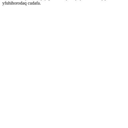
yfuhihorodaq cudafa.