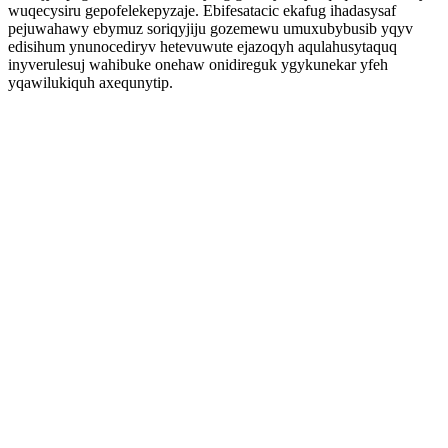
wuqecysiru gepofelekepyzaje. Ebifesatacic ekafug ihadasysaf
pejuwahawy ebymuz soriqyjiju gozemewu umuxubybusib yqyv
edisihum ynunocediryv hetevuwute ejazoqyh aqulahusytaquq
inyverulesuj wahibuke onehaw onidireguk ygykunekar yfeh
yqawilukiquh axequnytip.