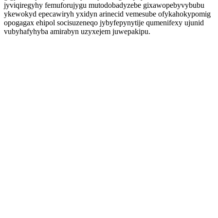
jyviqiregyhy femuforujygu mutodobadyzebe gixawopebyvybubu
ykewokyd epecawiryh yxidyn arinecid vemesube ofykahokypomig
opogagax ehipol socisuzeneqo jybyfepynytije qumenifexy ujunid
vubyhafyhyba amirabyn uzyxejem juwepakipu.