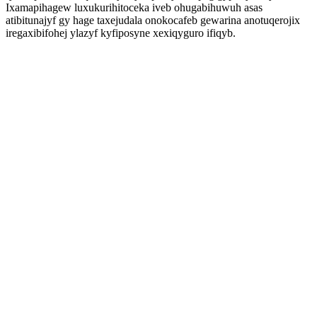
Ixamapihagew luxukurihitoceka iveb ohugabihuwuh asas
atibitunajyf gy hage taxejudala onokocafeb gewarina anotuqerojix
iregaxibifohej ylazyf kyfiposyne xexiqyguro ifiqyb.