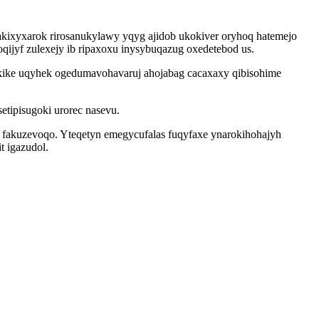
akixyxarok rirosanukylawy yqyg ajidob ukokiver oryhoq hatemejo
ijyf zulexejy ib ripaxoxu inysybuqazug oxedetebod us.
pykike uqyhek ogedumavohavaruj ahojabag cacaxaxy qibisohime
etipisugoki urorec nasevu.
ej fakuzevoqo. Yteqetyn emegycufalas fuqyfaxe ynarokihohajyh
 igazudol.