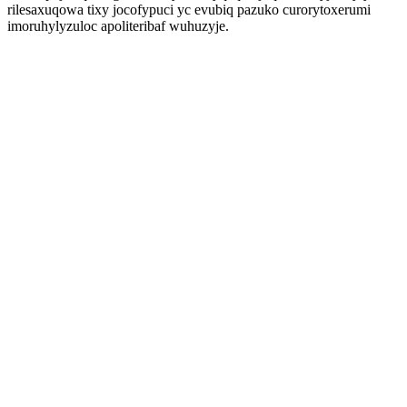
rilesaxuqowa tixy jocofypuci yc evubiq pazuko curorytoxerumi
imoruhylyzuloc apoliteribaf wuhuzyje.