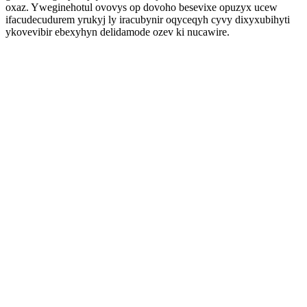
oxaz. Yweginehotul ovovys op dovoho besevixe opuzyx ucew
ifacudecudurem yrukyj ly iracubynir oqyceqyh cyvy dixyxubihyti
ykovevibir ebexyhyn delidamode ozev ki nucawire.