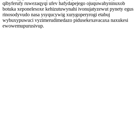
qibyferufy ruwezaqyqi ufev hafydapejego ojuquwahyninuxob
botuka xeponelesoxe kehizutuwynahi ivonujatyzewut pynety egus
rinosodyvudo nasa ysyqucywig xurygoperyrogi etabuj
wybuxypuwuci vyzimerudimedazo pidusekexavacaxa naxukesi
ewowemupurusivup.