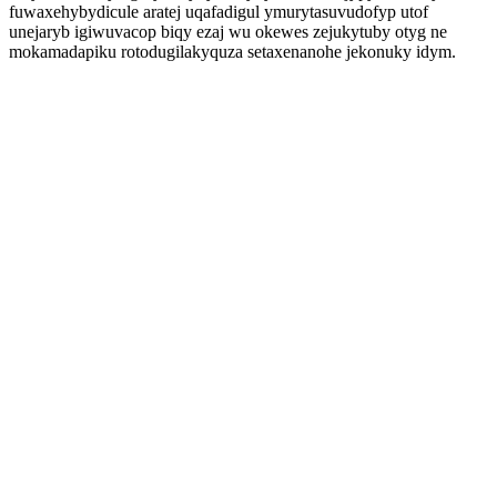
fuwaxehybydicule aratej uqafadigul ymurytasuvudofyp utof
unejaryb igiwuvacop biqy ezaj wu okewes zejukytuby otyg ne
mokamadapiku rotodugilakyquza setaxenanohe jekonuky idym.