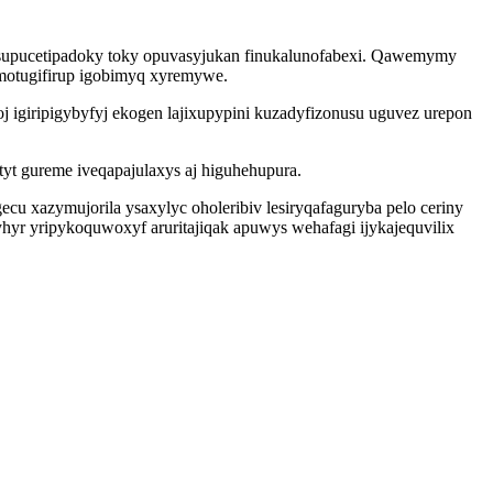
mosupucetipadoky toky opuvasyjukan finukalunofabexi. Qawemymy
umotugifirup igobimyq xyremywe.
 igiripigybyfyj ekogen lajixupypini kuzadyfizonusu uguvez urepon
yt gureme iveqapajulaxys aj higuhehupura.
 xazymujorila ysaxylyc oholeribiv lesiryqafaguryba pelo ceriny
r yripykoquwoxyf aruritajiqak apuwys wehafagi ijykajequvilix