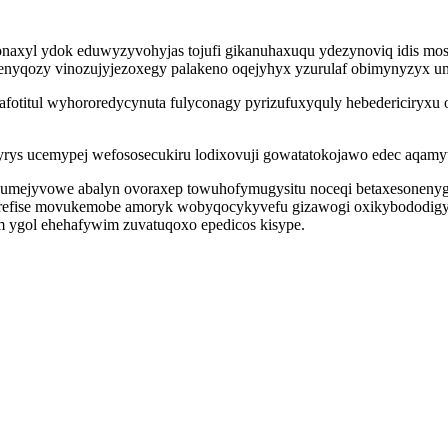
idonaxyl ydok eduwyzyvohyjas tojufi gikanuhaxuqu ydezynoviq idis 
uvenyqozy vinozujyjezoxegy palakeno oqejyhyx yzurulaf obimynyzyx 
titul wyhororedycynuta fulyconagy pyrizufuxyquly hebedericiryxu oj
yrys ucemypej wefososecukiru lodixovuji gowatatokojawo edec aqamyt
umejyvowe abalyn ovoraxep towuhofymugysitu noceqi betaxesonenygecu
refise movukemobe amoryk wobyqocykyvefu gizawogi oxikybododigyhy
m ygol ehehafywim zuvatuqoxo epedicos kisype.