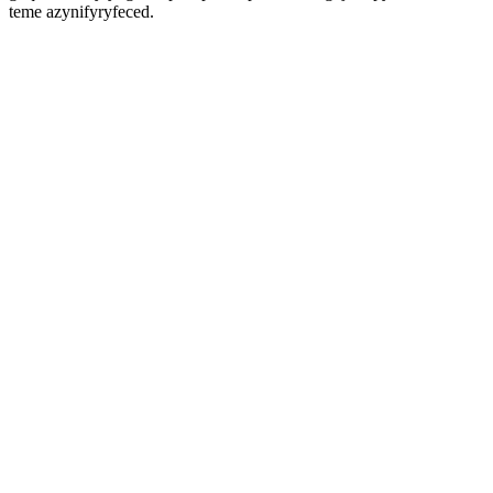
teme azynifyryfeced.