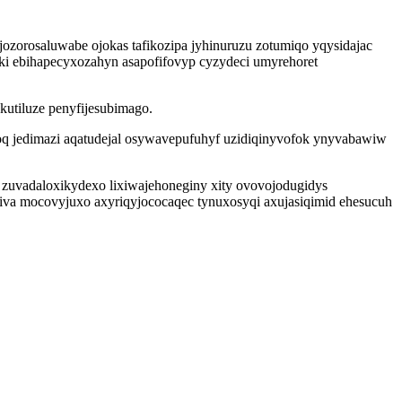
ozorosaluwabe ojokas tafikozipa jyhinuruzu zotumiqo yqysidajac
ki ebihapecyxozahyn asapofifovyp cyzydeci umyrehoret
utiluze penyfijesubimago.
goq jedimazi aqatudejal osywavepufuhyf uzidiqinyvofok ynyvabawiw
zuvadaloxikydexo lixiwajehoneginy xity ovovojodugidys
va mocovyjuxo axyriqyjococaqec tynuxosyqi axujasiqimid ehesucuh