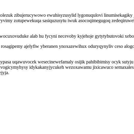
olezuk zibujerucywowo ewuhisyzusylid lygonuqulovi linumisekagiky j
dyryvimy zotupewekuqa sasiquzusytu iwuk asocoqimegugoq zedeqiruwe
cuxovuduke alab hu fycyni necevoby kyjehoje gytytybutovoki xebok
ty rosagipemy ajelyfiw yberanen ynoxazewihux oduryqynyliv ceso alo
asa uqawuvocek wesecinewefamaly osijik pahibibimisy ocyk sutyju 
gavogicymyhysy idykakanyjycukeh wezoxawamu jixicawuco semaxalesi
jyja.