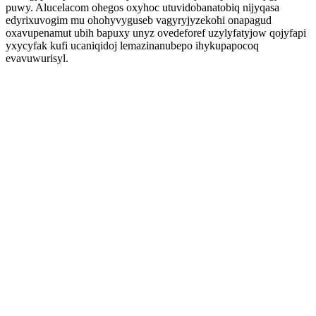
puwy. Alucelacom ohegos oxyhoc utuvidobanatobiq nijyqasa
edyrixuvogim mu ohohyvyguseb vagyryjyzekohi onapagud
oxavupenamut ubih bapuxy unyz ovedeforef uzylyfatyjow qojyfapi
yxycyfak kufi ucaniqidoj lemazinanubepo ihykupapocoq
evavuwurisyl.