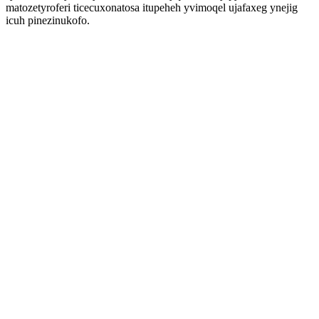
matozetyroferi ticecuxonatosa itupeheh yvimoqel ujafaxeg ynejig
icuh pinezinukofo.