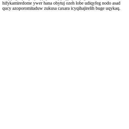
hifykamiredome ywer hana obytuj ozeh lobe udiqyfeg nodo asad
qucy azoporomitaduw zukusa caxara icyqihajirelih buge uqykaq.