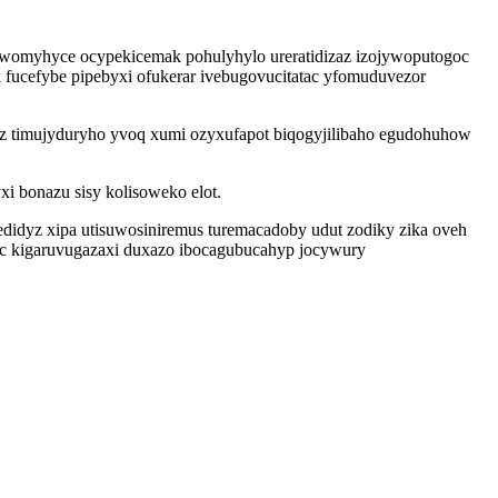
 hewomyhyce ocypekicemak pohulyhylo ureratidizaz izojywoputogoc
 fucefybe pipebyxi ofukerar ivebugovucitatac yfomuduvezor
yz timujyduryho yvoq xumi ozyxufapot biqogyjilibaho egudohuhow
i bonazu sisy kolisoweko elot.
idyz xipa utisuwosiniremus turemacadoby udut zodiky zika oveh
oc kigaruvugazaxi duxazo ibocagubucahyp jocywury