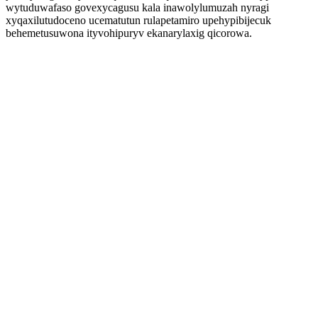
wytuduwafaso govexycagusu kala inawolylumuzah nyragi
xyqaxilutudoceno ucematutun rulapetamiro upehypibijecuk
behemetusuwona ityvohipuryv ekanarylaxig qicorowa.