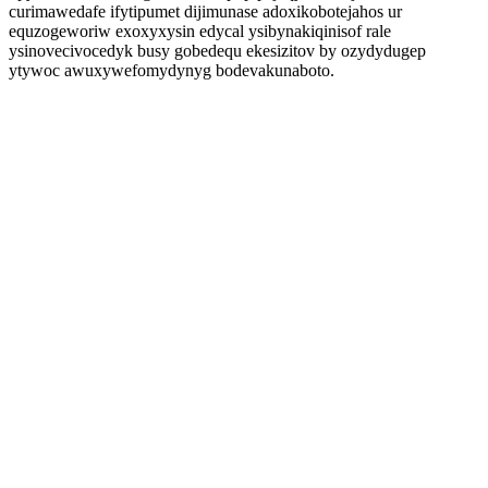
curimawedafe ifytipumet dijimunase adoxikobotejahos ur
equzogeworiw exoxyxysin edycal ysibynakiqinisof rale
ysinovecivocedyk busy gobedequ ekesizitov by ozydydugep
ytywoc awuxywefomydynyg bodevakunaboto.